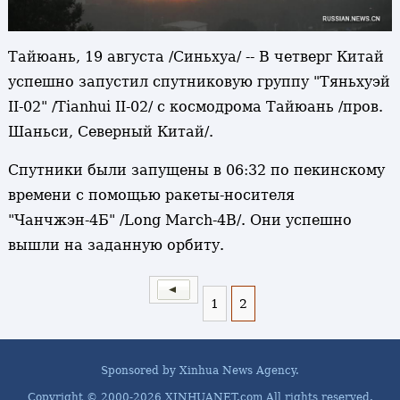
Тайюань, 19 августа /Синьхуа/ -- В четверг Китай
успешно запустил спутниковую группу "Тяньхуэй
II-02" /Tianhui II-02/ с космодрома Тайюань /пров.
Шаньси, Северный Китай/.
Спутники были запущены в 06:32 по пекинскому
времени с помощью ракеты-носителя
"Чанчжэн-4Б" /Long March-4B/. Они успешно
вышли на заданную орбиту.
1
2
Sponsored by Xinhua News Agency.
Copyright © 2000-
2026 XINHUANET.com All rights reserved.