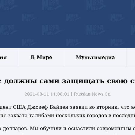
зия
В Мире
Мультимедиа
 должны сами защищать свою ст
2021-08-11 11:08:01丨
Russian.News.Cn
езидент США Джозеф Байден заявил во вторник, что
оне захвата талибами нескольких городов в последн
на долларов. Мы обучили и оснастили современным 