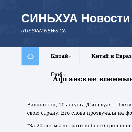
СИНЬХУА Новости
RUSSIAN.NEWS.CN
Китай
Китай и Евра
Политика
Ещё
Афганские военные
Экономика
Общество
Комментарии
Культура
Еженедельник
Внешние
Вашингтон, 10 августа /Синьхуа/ -- Пр
Видео
обмены
свою страну. Его слова прозвучали на ф
Фото
Голос Китая
Все новости
"За 20 лет мы потратили более триллио
Спецрепортажи