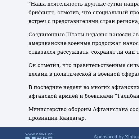
"Наша деятельность круглые сутки напра
брифинге, отметив, что специальный пр
встреч с представителями стран регион
Соединенные Штаты недавно нанесли ави
американские военные продолжат наноси
отказался рассуждать, сохранят ли они 
Он отметил, что правительственные сил
делами в политической и военной сферах
В последние недели во многих афгански
афганской армией и боевиками "Талибан
Министерство обороны Афганистана сооб
провинции Кандагар.
Sponsored by Xinhu