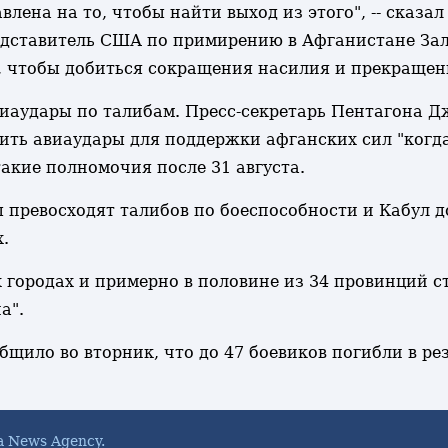
влена на то, чтобы найти выход из этого", -- сказ
едставитель США по примирению в Афганистане Зал
а, чтобы добиться сокращения насилия и прекращен
аудары по талибам. Пресс-секретарь Пентагона Дж
ть авиаудары для поддержки афганских сил "когда 
такие полномочия после 31 августа.
ы превосходят талибов по боеспособности и Кабул 
.
х городах и примерно в половине из 34 провинций
а".
щило во вторник, что до 47 боевиков погибли в ре
a News Agency.