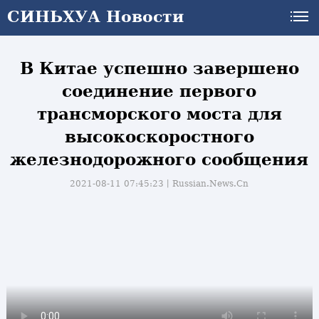
СИНЬХУА Новости
В Китае успешно завершено
соединение первого
трансморского моста для
высокоскоростного
железнодорожного сообщения
2021-08-11 07:45:23丨
Russian.News.Cn
и