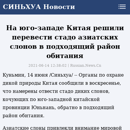
СИНЬХУА Новости
На юго-западе Китая решили
перевести стадо азиатских
слонов в подходящий район
обитания
2021-06-14 12:38:02丨
Russian.News.Cn
Куньмин, 14 июня /Синьхуа/ -- Органы по охране
дикой природы Китая сообщили в воскресенье,
что намерены отвести стадо диких слонов,
кочующих по юго-западной китайской
провинции Юньнань, обратно в подходящий
район обитания.
и
Азиатские слоны привлекли внимание мировой