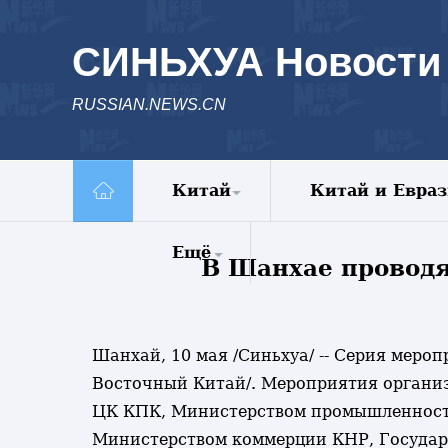
СИНЬХУА Новости
RUSSIAN.NEWS.CN
Китай
Китай и Евра
Политика
Ещё
В Шанхае проводя
Экономика
Общество
Комментарии
Культура
Еженедельник
Внешние
Шанхай, 10 мая /Синьхуа/ -- Серия меро
Видео
обмены
Восточный Китай/. Мероприятия органи
Фото
Голос Китая
ЦК КПК, Министерством промышленности
Все новости
Министерством коммерции КНР, Государ
Спецрепортажи