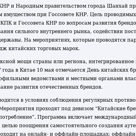
 КНР и Народным правительством города Шанхай пр
 имуществом при Госсовете КНР. Цель проводимых
 КПК и Госсовета КНР по вопросам развития бренд
ания сильного внутреннего рынка, содействии пос
ержавы. На мероприятиях, которые проводятся пар
дж китайских торговых марок.
ексной мощи страны или региона, интегрированное
 года в Китае 10 мая отмечается День китайских бр
рофильными ведомствами и местными органами влас
ание развития отечественных брендов.
водится в условиях соблюдения регулярных против
ероприятия проходят под девизом “Китайские бре
 потребление”. Программа включает международный
с целью поощрения самостоятельного создания ауте
оходит на онлайн- и оффлайн-площадках: оффлайн-