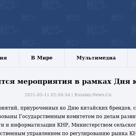
зия
В Мире
Мультимедиа
тся мероприятия в рамках Дня 
2021-05-11 02:50:54丨
Russian.News.Cn
приятий, приуроченных ко Дню китайских брендов, с
зованы Государственным комитетом по делам разви
 и информатизации КНР, Министерством сельского 
ственным управлением по регулированию рынка КН