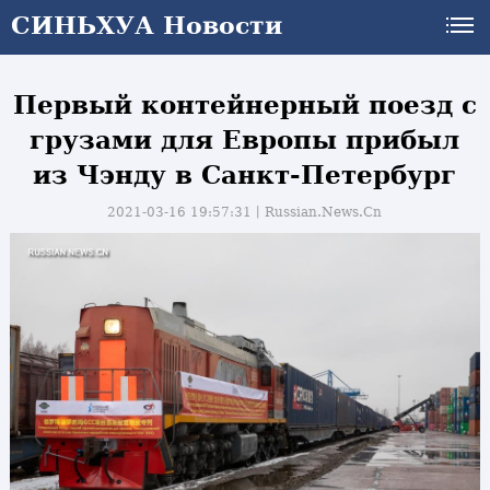
СИНЬХУА Новости
Первый контейнерный поезд с
грузами для Европы прибыл
из Чэнду в Санкт-Петербург
2021-03-16 19:57:31丨
Russian.News.Cn
и