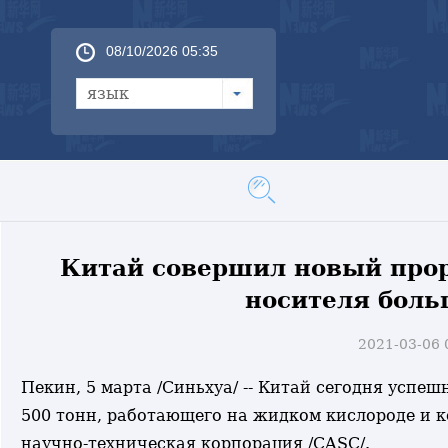
08/10/2026 05:35
язык
Китай совершил новый прор
носителя боль
2021-03-06
Пекин, 5 марта /Синьхуа/ -- Китай сегодня успе
500 тонн, работающего на жидком кислороде и 
научно-техническая корпорация /CASC/.