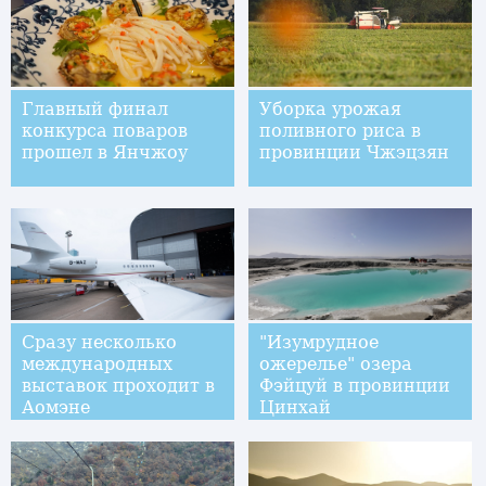
Главный финал
Уборка урожая
конкурса поваров
поливного риса в
прошел в Янчжоу
провинции Чжэцзян
Сразу несколько
"Изумрудное
международных
ожерелье" озера
выставок проходит в
Фэйцуй в провинции
Аомэне
Цинхай