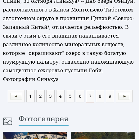
Синин, 30 октября /Синьхуа/ -- Дно озера Фэйцуй,
расположенного в Хайси-Монгольско-Тибетском
автономном округе в провинции Цинхай /Северо-
Западный Китай/, отличается рельефностью. В
связи с этим в его впадинах накапливается
различное количество минеральных веществ,
которые "окрашивают" озеро в такую богатую
изумрудную палитру, отдаленно напоминающую
самоцветное ожерелье пустыни Гоби.
Фотографии Синьхуа
1
2
3
4
5
6
7
8
9
Фотогалерея