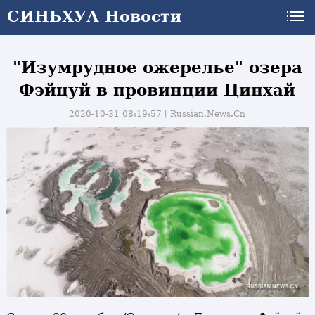
СИНЬХУА Новости
"Изумрудное ожерелье" озера
Фэйцуй в провинции Цинхай
2020-10-31 08:19:57丨
Russian.News.Cn
и