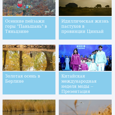
Осенние пейзажи
Идиллическая жизнь
горы "Паньшань" в
пастухов в
Тяньцзине
провинции Цинхай
Золотая осень в
Китайская
Берлине
международная
неделя моды --
Презентация
коллекции от бренда
"Чухэтинсян" и
дизайнера Чу Янь