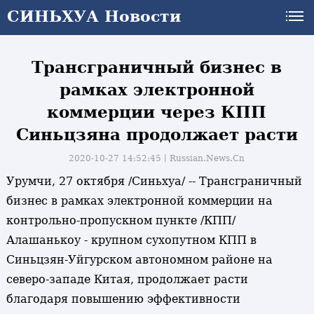
СИНЬХУА Новости
Трансграничный бизнес в
рамках электронной
коммерции через КПП
Синьцзяна продолжает расти
2020-10-27 14:52:45丨
Russian.News.Cn
Урумчи, 27 октября /Синьхуа/ -- Трансграничный
бизнес в рамках электронной коммерции на
контрольно-пропускном пункте /КПП/
Алашанькоу - крупном сухопутном КПП в
Синьцзян-Уйгурском автономном районе на
северо-западе Китая, продолжает расти
благодаря повышению эффективности
и