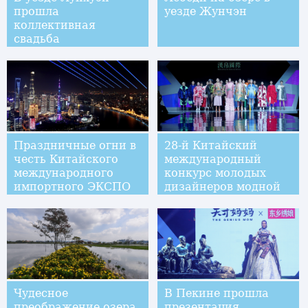
прошла
уезде Жунчэн
коллективная
свадьба
Праздничные огни в
28-й Китайский
честь Китайского
международный
международного
конкурс молодых
импортного ЭКСПО
дизайнеров модной
одежды Hempel
Award в Пекине
Чудесное
В Пекине прошла
преображение озера
презентация