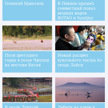
Осенний Брюссель
В Пекине прошел
совместный показ
модных марок
BOTAO и SaintJoy
дизайнера Бянь
Хуэйчжуна
Поля цветущего
Новый расцвет
горца в уезде Чжуцзи
кукольного театра из
на востоке Китая
уезда Лайси
В уезде Лунхуэй
Лебеди на озере в