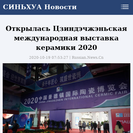
СИНЬХУА Новости
Открылась Цзиндэчжэньская
международная выставка
керамики 2020
2020-10-19 07:53:27丨
Russian.News.Cn
и