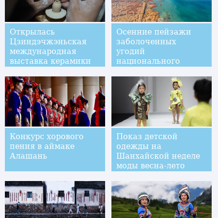
Открылась
Осенние пейзажи
Цзиндэчжэньская
заболоченных
международная
угодий
выставка керамики
национального
2020
парка Манас
Конкурс хорового
Показ детской
пения в аймаке
одежды на
Алашань
Шанхайской неделе
моды весна-лето
2021