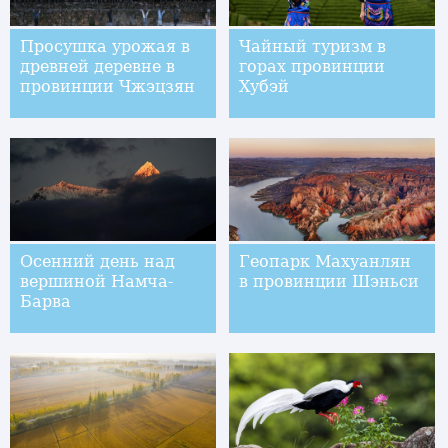
Просушка урожая в
Чайный туризм в
древней деревне в
горах провинции
провинции Чжэцзян
Хубэй
Осенний день над
Геопарк Махуанлян
вершиной Намча-
в провинции Шэньси
Барва