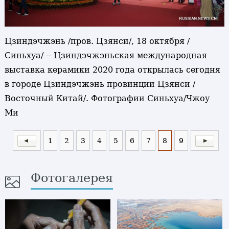
Цзиндэчжэнь /пров. Цзянси/, 18 октября /
Синьхуа/ -- Цзиндэчжэньская международная
выставка керамики 2020 года открылась сегодня
в городе Цзиндэчжэнь провинции Цзянси /
Восточный Китай/. Фотографии Синьхуа/Чжоу
Ми
1
2
3
4
5
6
7
8
9
Фотогалерея