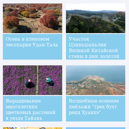
Осень в кленовом
Участок
лесопарке Удан-Тала
Цзиньшаньлин
Великой Китайской
стены в дни золотой
осени
Выращивание
Волшебные осенние
многолетних
пейзажи "трех бухт
цветковых растений
реки Хуанхэ"
в уезде Тайань