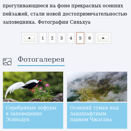
прогуливающиеся на фоне прекрасных осенних
пейзажей, стали новой достопримечательностью
заповедника. Фотографии Синьхуа
1
2
3
4
5
6
Фотогалерея
Серебряные лофуры
Осенний туман над
в заповеднике
ландшафтным
Эсяньдун
парком Чжагана