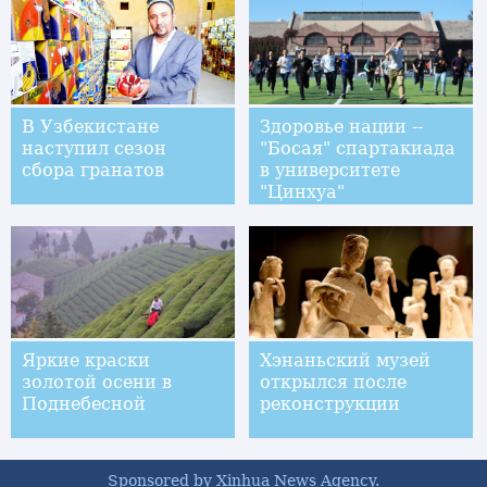
В Узбекистане
Здоровье нации --
наступил сезон
"Босая" спартакиада
сбора гранатов
в университете
"Цинхуа"
Яркие краски
Хэнаньский музей
золотой осени в
открылся после
Поднебесной
реконструкции
Sponsored by Xinhua News Agency.