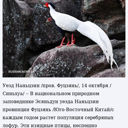
Уезд Наньцзин /пров. Фуцзянь/, 14 октября /
Синьхуа/ -- В национальном природном
заповеднике Эсяньдун уезда Наньцзин
провинции Фуцзянь /Юго-Восточный Китай/с
каждым годом растет популяция серебряных
лофур. Эти изящные птицы, неспешно