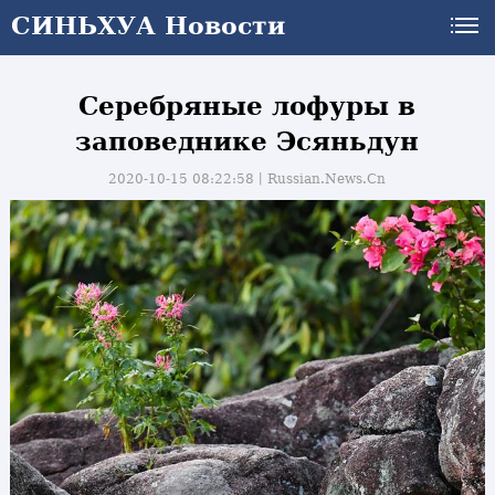
СИНЬХУА Новости
Серебряные лофуры в
заповеднике Эсяньдун
2020-10-15 08:22:58丨
Russian.News.Cn
и