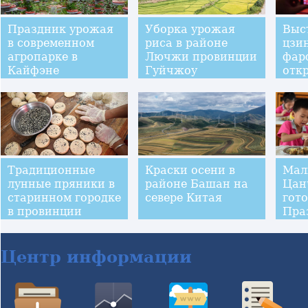
Праздник урожая
Уборка урожая
Выс
в современном
риса в районе
цзи
агропарке в
Лючжи провинции
фар
Кайфэне
Гуйчжоу
отк
пек
"Гуг
Традиционные
Краски осени в
Мал
лунные пряники в
районе Башан на
Цан
старинном городке
севере Китая
гото
в провинции
Пра
Аньхой ждут
сер
Праздника
середины осени
Центр информации