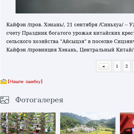
Кайфэн /пров. Хэнань/, 21 сентября /Синьхуа/ -- 
счету Праздник богатого урожая китайских крест
сельского хозяйства "Айсыцзя" в поселке Сицзя
Кайфэн /провинция Хэнань, Центральный Китай/
1
2
Фотогалерея