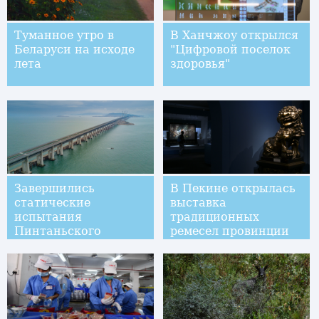
Туманное утро в
В Ханчжоу открылся
Беларуси на исходе
"Цифровой поселок
лета
здоровья"
Завершились
В Пекине открылась
статические
выставка
испытания
традиционных
Пинтаньского
ремесел провинции
большого моста
Фуцзянь
двойного
назначения