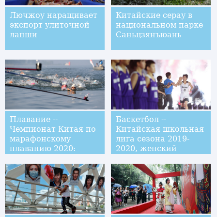
Лючжоу наращивает
Китайские серау в
экспорт улиточной
национальном парке
лапши
Саньцзянъюань
Плавание --
Баскетбол --
Чемпионат Китая по
Китайская школьная
марафонскому
лига сезона 2019-
плаванию 2020:
2020, женский
обзор соревнований
турнир: средняя
школа при
университете
"Цинхуа" завоевала
чемпионство