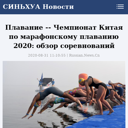
СИНЬХУА Новости
Плавание -- Чемпионат Китая
по марафонскому плаванию
2020: обзор соревнований
2020-08-31 11:10:55丨
Russian.News.Cn
и