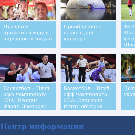
Праздник
Приобщение к
Футб
прыжков в воду у
науке в дни
Мал
народности чжуан
каникул
фут
Шэн
Баскетбол -- Плей-
Баскетбол -- Плей-
Дез
офф чемпионата
офф чемпионата
уха
CBA: Ляонин
CBA: Синьцзян
Флаин Леопардс
Илитэ обыграл
вышел в
Бейцзин Кунгу
полуфинал
Центр информации