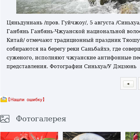
Цяньдуннань /пров. Гуйчжоу/, 5 августа /Синьхуа/
Ганбянь Ганбянь-Чжуанской национальной воло
Китай/ отмечают традиционный праздник Тяошуй
собираются на берегу реки Саньбайхэ, где сове
суженого, исполняют чжуанские антифонные песн
представления. Фотографии Синьхуа/У Дэцзюнь
Фотогалерея