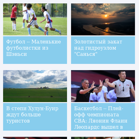
Футбол -- Маленькие
Золотистый закат
футболистки из
над гидроузлом
Шэньси
"Санься"
В степи Хулун-Буир
Баскетбол -- Плей-
ждут больше
офф чемпионата
туристов
CBA: Ляонин Флаин
Леопардс вышел в
полуфинал