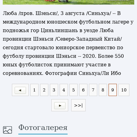
Люба /пров. Шэньси/, 3 августа /Синьхуа/ -- В
международном юношеском футбольном лагере у
подножья гор Циньлиншань в уезде Люба
провинции Шэньси /Северо-Западный Китай/
сегодня стартовало юниорское первенство по
футболу провинции Шэньси -- 2020. Более 550
юных футболисток принимают участие в
соревнованиях. Фотографии Синьхуа/Ли Ибо
1
2
3
4
5
6
7
8
9
10
>>|
Фотогалерея