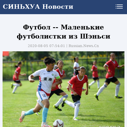
СИНЬХУА Новости
Футбол -- Маленькие
футболистки из Шэньси
2020-08-05 07:54:01丨
Russian.News.Cn
и