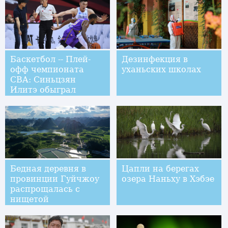
Баскетбол -- Плей-
Дезинфекция в
офф чемпионата
уханьских школах
CBA: Синьцзян
Илитэ обыграл
Бейцзин Кунгу
Бедная деревня в
Цапли на берегах
провинции Гуйчжоу
озера Наньху в Хэбэе
распрощалась с
нищетой