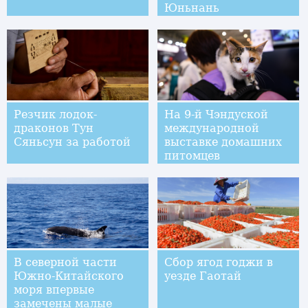
Юньнань
Резчик лодок-
На 9-й Чэндуской
драконов Тун
международной
Сяньсун за работой
выставке домашних
питомцев
В северной части
Сбор ягод годжи в
Южно-Китайского
уезде Гаотай
моря впервые
замечены малые