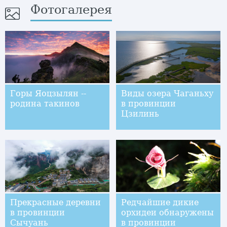
Фотогалерея
Горы Яоцзылян --
Виды озера Чаганьху
родина такинов
в провинции
Цзилинь
Прекрасные деревни
Редчайшие дикие
в провинции
орхидеи обнаружены
Сычуань
в провинции