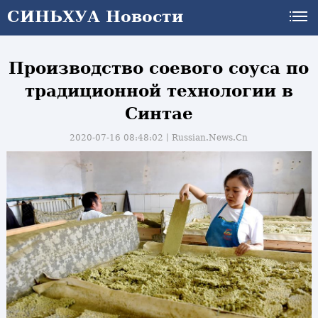
СИНЬХУА Новости
Производство соевого соуса по
традиционной технологии в
Синтае
2020-07-16 08:48:02丨
Russian.News.Cn
и