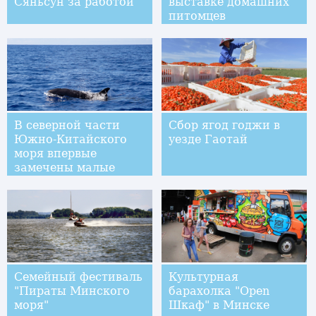
Сяньсун за работой
выставке домашних
питомцев
В северной части
Сбор ягод годжи в
Южно-Китайского
уезде Гаотай
моря впервые
замечены малые
косатки
Семейный фестиваль
Культурная
"Пираты Минского
барахолка "Open
моря"
Шкаф" в Минске