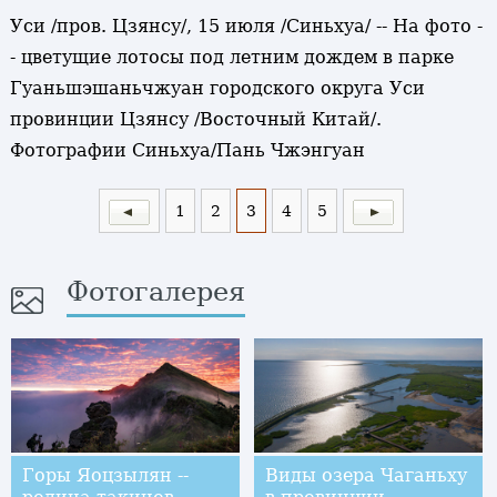
Уси /пров. Цзянсу/, 15 июля /Синьхуа/ -- На фото -
- цветущие лотосы под летним дождем в парке
Гуаньшэшаньчжуан городского округа Уси
провинции Цзянсу /Восточный Китай/.
Фотографии Синьхуа/Пань Чжэнгуан
1
2
3
4
5
Фотогалерея
Горы Яоцзылян --
Виды озера Чаганьху