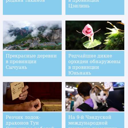
родина такинов
в провинции
Цзилинь
Прекрасные деревни
Редчайшие дикие
в провинции
орхидеи обнаружены
Сычуань
в провинции
Юньнань
Резчик лодок-
На 9-й Чэндуской
драконов Тун
международной