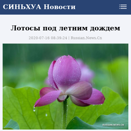
СИНЬХУА Новости
Лотосы под летним дождем
2020-07-16 08:39:24丨
Russian.News.Cn
и