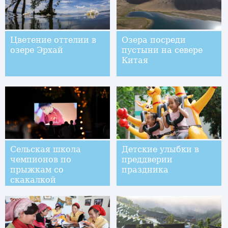
Цветение оттелии в
Озера посреди
озере Эрхай
пустыни на севере
Китая
Сельская школа
Детские улыбки в
чемпионов по
преддверии
прыжкам со
праздника
скакалкой