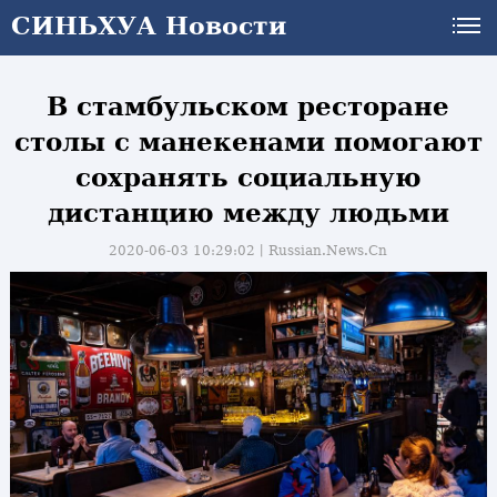
СИНЬХУА Новости
В стамбульском ресторане
столы с манекенами помогают
сохранять социальную
дистанцию между людьми
2020-06-03 10:29:02丨
Russian.News.Cn
и