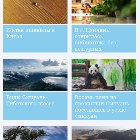
Жатва пшеницы в
В г. Цзинань
Китае
открылась
библиотека без
дежурных
Виды Сычуань-
Восемь панд из
Тибетского шоссе
провинции Сычуань
поселились в уезде
Фэнхуан