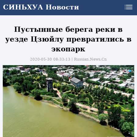
СИНЬХУА Новости
Пустынные берега реки в
уезде Цзюйлу превратились в
экопарк
2020-05-30 08:33:13丨
Russian.News.Cn
и