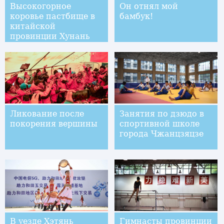
Высокогорное
Он отнял мой
коровье пастбище в
бамбук!
китайской
провинции Хунань
Ликование после
Занятия по дзюдо в
покорения вершины
спортивной школе
города Чжанцзяцзе
В уезде Хэтянь
Гимнасты провинции