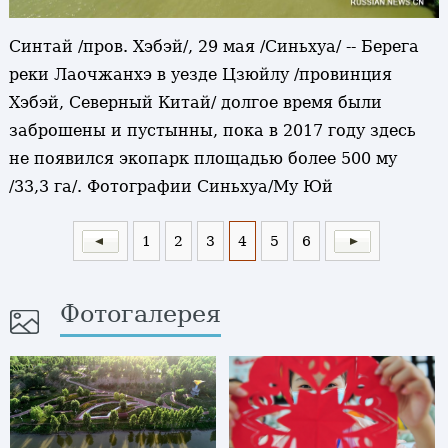
Синтай /пров. Хэбэй/, 29 мая /Синьхуа/ -- Берега
реки Лаочжанхэ в уезде Цзюйлу /провинция
Хэбэй, Северный Китай/ долгое время были
заброшены и пустынны, пока в 2017 году здесь
не появился экопарк площадью более 500 му
/33,3 га/. Фотографии Синьхуа/Му Юй
1
2
3
4
5
6
Фотогалерея