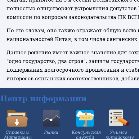
полностью олицетворяет устремления депутатов
комиссии по вопросам законодательства ПК ВСН
По его словам, оно также отражает общую волю
национальностей Китая, в том числе сянганских
Данное решение имеет важное значение для сох
"одно государство, два строя", защиты государст
поддержания долгосрочного процветания и стаби
интересов сянганских соотечественников, добави
Центр информации
Справки и
Рынки
Консульская
Учимся
Материалы
служба
китайскому