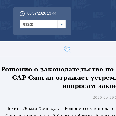
08/07/2026 13:44
язык
Решение о законодательстве по
САР Сянган отражает устрем
вопросам зако
2020-05-29
Пекин, 29 мая /Синьхуа/ -- Решение о законодат
Сянган, принятое на 3-й сессии Всекитайского с