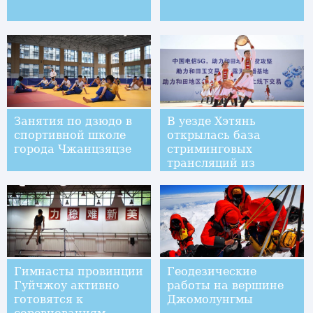
Занятия по дзюдо в
В уезде Хэтянь
спортивной школе
открылась база
города Чжанцзяцзе
стриминговых
трансляций из
торгового центра
"Юйши"
Гимнасты провинции
Геодезические
Гуйчжоу активно
работы на вершине
готовятся к
Джомолунгмы