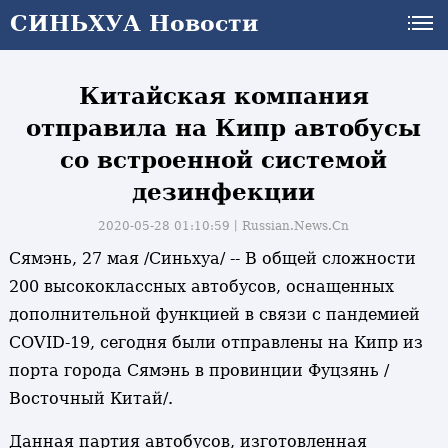
СИНЬХУА Новости
Китайская компания
отправила на Кипр автобусы
со встроенной системой
дезинфекции
2020-05-28 01:10:59丨
Russian.News.Cn
Сямэнь, 27 мая /Синьхуа/ -- В общей сложности
200 высококлассных автобусов, оснащенных
дополнительной функцией в связи с пандемией
COVID-19, сегодня были отправлены на Кипр из
порта города Сямэнь в провинции Фуцзянь /
Восточный Китай/.
и
Данная партия автобусов, изготовленная