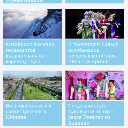
соревнованиям
Китайская команда
В провинции Ганьсу
геодезистов
возобновили
выдвинулась на
представление шоу
вершину горы
"Золотые крыши
Джомолунгма
святыни -- Лабранг"
Возрожденный лес
Традиционный
среди пустыни в
кукольный театр в
Юйлине
уезде Линьгао на
Хайнане