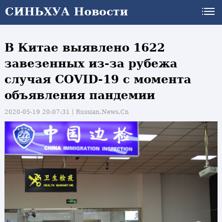
СИНЬХУА Новости
В Китае выявлено 1622
завезенных из-за рубежа
случая COVID-19 с момента
объявления пандемии
2020-05-19 20:07:31丨
Russian.News.Cn
и