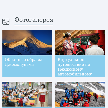
Фотогалерея
Облачные образы
Виртуальное
Джомолунгмы
путешествие по
Пекинскому
автомобильному
музею