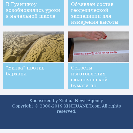
В Гуанчжоу
Объявлен состав
возобновились уроки
геодезической
в начальной школе
экспедиции для
измерения высоты
Джомолунгмы в 2020
году
"Битва" против
Секреты
бархана
изготовления
сюаньчэнской
бумаги по
традиционной
технологии
Sponsored by Xinhua News Agency.
Copyright © 2000-2019 XINHUANET.com All rights
reserved.