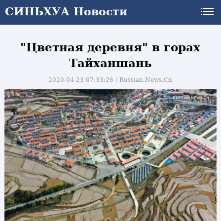
СИНЬХУА Новости
"Цветная деревня" в горах
Тайханшань
2020-04-23 07:33:26丨
Russian.News.Cn
и