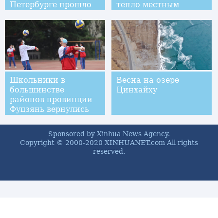
Петербурге прошло
тепло местным
без прихожан
жителям
Школьники в
Весна на озере
большинстве
Цинхайху
районов провинции
Фуцзянь вернулись
за парты
Sponsored by Xinhua News Agency.
Copyright © 2000-2020 XINHUANET.com All rights
reserved.