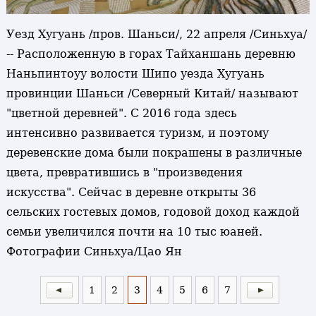
Уезд Хугуань /пров. Шаньси/, 22 апреля /Синьхуа/
-- Расположенную в горах Тайханшань деревню
Наньпинтоуу волости Шипо уезда Хугуань
провинции Шаньси /Северный Китай/ называют
"цветной деревней". С 2016 года здесь
интенсивно развивается туризм, и поэтому
деревенские дома были покрашены в различные
цвета, превратившись в "произведения
искусства". Сейчас в деревне открыты 36
сельских гостевых домов, годовой доход каждой
семьи увеличился почти на 10 тыс юаней.
Фотографии Синьхуа/Цао Ян
1
2
3
4
5
6
7