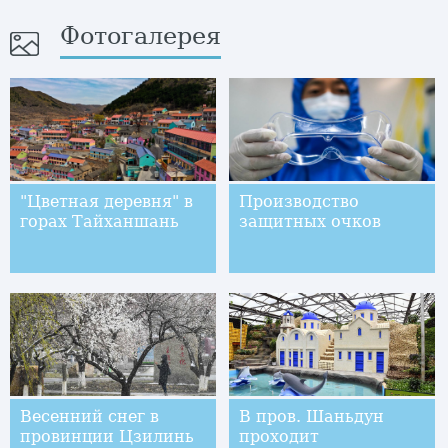
Фотогалерея
"Цветная деревня" в
Производство
горах Тайханшань
защитных очков
Весенний снег в
В пров. Шаньдун
провинции Цзилинь
проходит