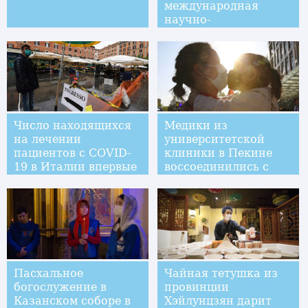
международная
научно-
технологическая
выставка
овощеводства
Число находящихся
Медики из
на лечении
университетской
пациентов с COVID-
клиники в Пекине
19 в Италии впервые
воссоединились с
снизилось
родными и
коллегами
Пасхальное
Чайная тетушка из
богослужение в
провинции
Казанском соборе в
Хэйлунцзян дарит