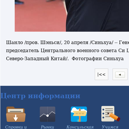
Шанло /пров. Шэньси/, 20 апреля /Синьхуа/ -- Г
председатель Центрального военного совета Си 
Северо-Западный Китай/. Фотографии Синьхуа
|<<
Центр информации
Справки и
Рынки
Консульская
Учимся