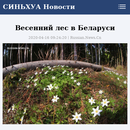
СИНЬХУА Новости
Весенний лес в Беларуси
2020-04-16 09:24:20丨
Russian.News.Cn
и