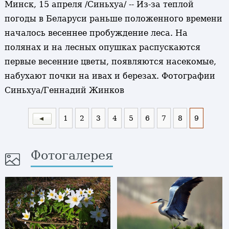
Минск, 15 апреля /Синьхуа/ -- Из-за теплой
погоды в Беларуси раньше положенного времени
началось весеннее пробуждение леса. На
полянах и на лесных опушках распускаются
первые весенние цветы, появляются насекомые,
набухают почки на ивах и березах. Фотографии
Синьхуа/Геннадий Жинков
1
2
3
4
5
6
7
8
9
Фотогалерея