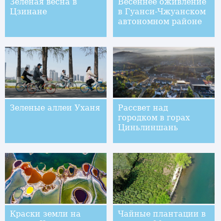
Зеленая весна в
Весеннее оживление
Цзинане
в Гуанси-Чжуанском
автономном районе
Зеленые аллеи Уханя
Рассвет над
городком в горах
Циньлиншань
Краски земли на
Чайные плантации в