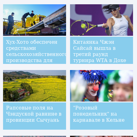
Хух-Хото обеспечен
Китаянка Чжэн
средствами
Сайсай вышла в
сельскохозяйственного
третий раунд
производства для
турнира WTA в Дохе
весенней вспашки
Рапсовые поля на
"Розовый
Чэндуской равнине в
понедельник" на
провинции Сычуань
карнавале в Кельне