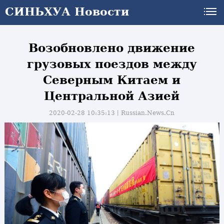
СИНЬХУА Новости
Возобновлено движение
грузовых поездов между
Северным Китаем и
Центральной Азией
2020-02-28 10:35:13丨
Russian.News.Cn
и