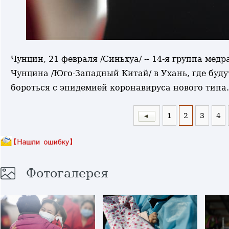
Чунцин, 21 февраля /Синьхуа/ -- 14-я группа мед
Чунцина /Юго-Западный Китай/ в Ухань, где буд
бороться с эпидемией коронавируса нового тип
1
2
3
4
Фотогалерея