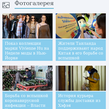
Фотогалерея
Показ коллекции
Жители Таиланда
марки Vivienne Hu на
поддерживают народ
Неделе моды в Нью-
Китая в его борьбе со
Йорке
вспышкой
коронавируса
Борьба со вспышкой
История курьера
коронавирусной
службы доставки из
инфекции -- Власти
Хэфэя