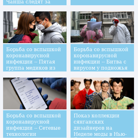
Чанша следят за
стабильностью
поставок овощей
горожанам
Борьба со вспышкой
Борьба со вспышкой
коронавирусной
коронавирусной
инфекции -- Пятая
инфекции -- Битва с
группа медиков из
вирусом у подножья
провинции Сычуань
Башни желтого
отправилась в Ухань
журавля
Борьба со вспышкой
Показ коллекции
коронавирусной
сянганских
инфекции -- Сетевые
дизайнеров на
технологии
Неделе моды в Нью-