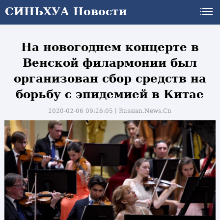
СИНЬХУА Новости
На новогоднем концерте в
Венской филармонии был
организован сбор средств на
борьбу с эпидемией в Китае
2020-02-06 09:26:05丨
Russian.News.Cn
и