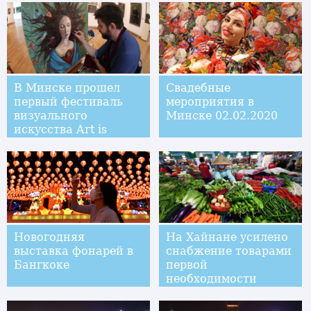
В Минске прошел
Свадебные
первый фестиваль
мероприятия в
визуального
Минске 02.02.2020
искусства Art is
Новогодняя
На Хайнане усилено
выставка фонарей в
снабжение товарами
Бангкоке
первой
необходимости