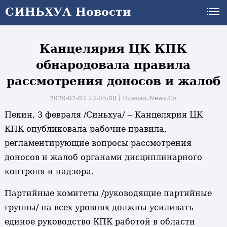
СИНЬХУА Новости
Канцелярия ЦК КПК
обнародовала правила
рассмотрения доносов и жалоб
2020-02-03 23:05:08丨
Russian.News.Cn
Пекин, 3 февраля /Синьхуа/ -- Канцелярия ЦК
КПК опубликовала рабочие правила,
регламентирующие вопросы рассмотрения
доносов и жалоб органами дисциплинарного
контроля и надзора.
Партийные комитеты /руководящие партийные
группы/ на всех уровнях должны усиливать
единое руководство КПК работой в области
и