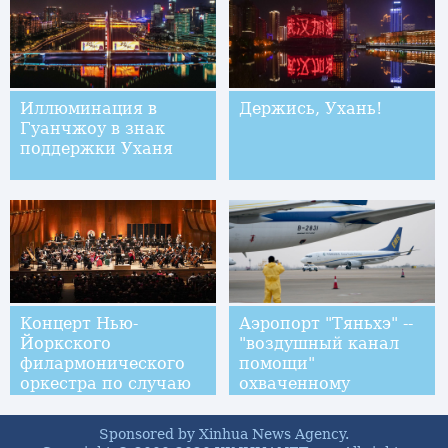
Иллюминация в
Держись, Ухань!
Гуанчжоу в знак
поддержки Уханя
Концерт Нью-
Аэропорт "Тяньхэ" --
Йоркского
"воздушный канал
филармонического
помощи"
оркестра по случаю
охваченному
китайского Нового
эпидемией Уханю
года
Sponsored by Xinhua News Agency.