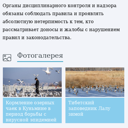
Органы дисциплинарного контроля и надзора
обязаны соблюдать правила и проявлять
абсолютную нетерпимость к тем, кто
рассматривает доносы и жалобы с нарушением
правил и законодательства.
Фотогалерея
Кормление озерных
Тибетский
чаек в Куньмине в
заповедник Лалу
период борьбы с
зимой
вирусной эпидемией