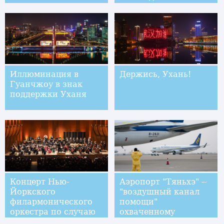
Иллюминация в
Держись, Ухань!
Гуанчжоу в знак
поддержки Уханя
Концерт Нью-
Аэропорт "Тяньхэ" --
Йоркского
"воздушный канал
филармонического
помощи"
оркестра по случаю
охваченному
китайского Нового
эпидемией Уханю