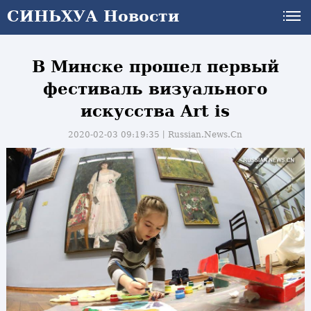
СИНЬХУА Новости
В Минске прошел первый
фестиваль визуального
искусства Art is
2020-02-03 09:19:35丨
Russian.News.Cn
и