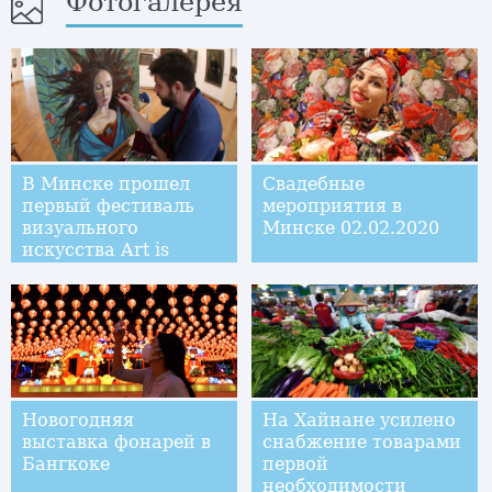
Фотогалерея
В Минске прошел
Свадебные
первый фестиваль
мероприятия в
визуального
Минске 02.02.2020
искусства Art is
Новогодняя
На Хайнане усилено
выставка фонарей в
снабжение товарами
Бангкоке
первой
необходимости