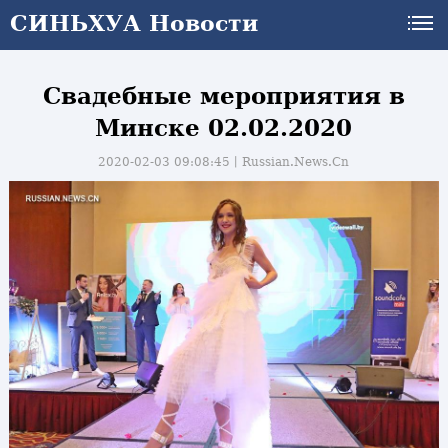
СИНЬХУА Новости
Свадебные мероприятия в
Минске 02.02.2020
2020-02-03 09:08:45丨
Russian.News.Cn
и