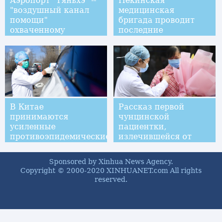
Аэропорт "Тяньхэ" --
Пекинская
"воздушный канал
медицинская
помощи"
бригада проводит
охваченному
последние
эпидемией Уханю
тренировки перед
отправкой на
"передний край"
В Китае
Рассказ первой
принимаются
чунцинской
усиленные
пациентки,
противоэпидемические
излечившейся от
меры
вирусной пневмонии
Sponsored by Xinhua News Agency.
Copyright © 2000-2020 XINHUANET.com All rights
reserved.