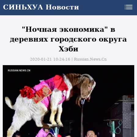
СИНЬХУА Новости
"Ночная экономика" в
деревнях городского округа
Хэби
2020-01-21 10:24:16丨
Russian.News.Cn
и