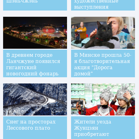
Шэньчжэнь
художественные
выступления
"Радостный
праздник Весны"
В древнем городе
В Минске прошла 50-
Ланчжуне появился
я благотворительная
гигантский
акция "Дорога
новогодний фонарь
домой"
Снег на просторах
Жители уезда
Лессового плато
Жунцзян
приобретают