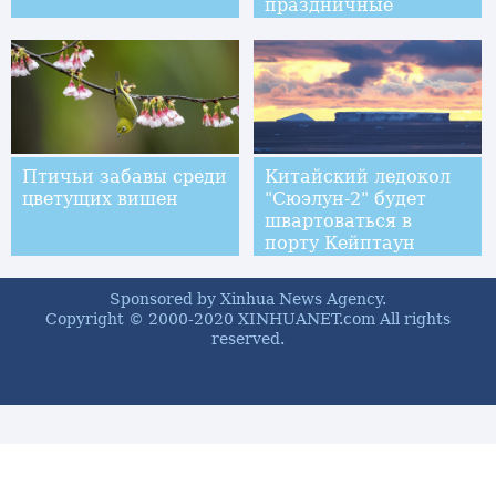
праздничные
украшения
Птичьи забавы среди
Китайский ледокол
цветущих вишен
"Сюэлун-2" будет
швартоваться в
порту Кейптаун
Sponsored by Xinhua News Agency.
Copyright © 2000-2020 XINHUANET.com All rights
reserved.