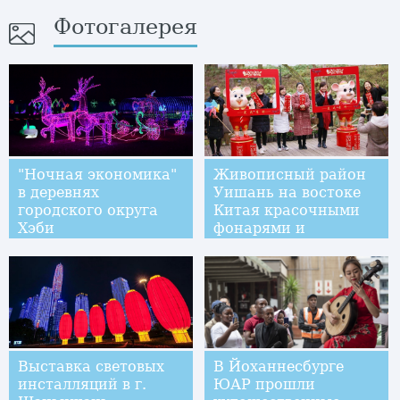
Фотогалерея
"Ночная экономика"
Живописный район
в деревнях
Уишань на востоке
городского округа
Китая красочными
Хэби
фонарями и
вымпелами
встречает туристов в
преддверии
китайского Нового
года
Выставка световых
В Йоханнесбурге
инсталляций в г.
ЮАР прошли