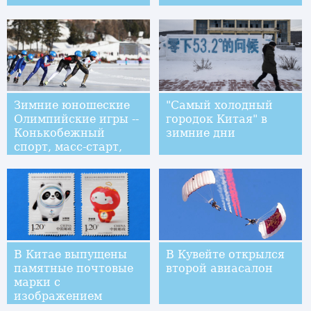
Зимние юношеские
"Самый холодный
Олимпийские игры --
городок Китая" в
Конькобежный
зимние дни
спорт, масс-старт,
женщины: китаянка
Ян Биньюй
завоевала "золото"
В Китае выпущены
В Кувейте открылся
памятные почтовые
второй авиасалон
марки с
изображением
талисманов