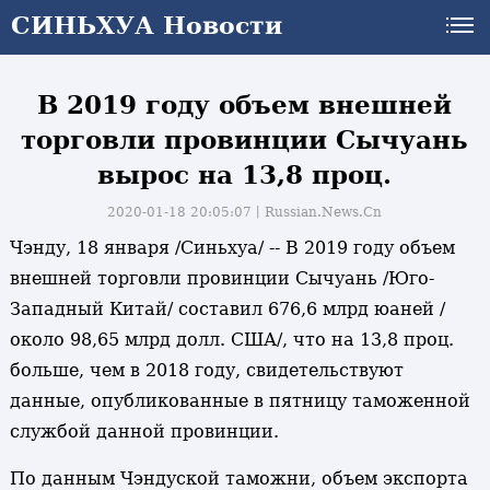
СИНЬХУА Новости
В 2019 году объем внешней
торговли провинции Сычуань
вырос на 13,8 проц.
2020-01-18 20:05:07丨
Russian.News.Cn
Чэнду, 18 января /Синьхуа/ -- В 2019 году объем
внешней торговли провинции Сычуань /Юго-
Западный Китай/ составил 676,6 млрд юаней /
около 98,65 млрд долл. США/, что на 13,8 проц.
больше, чем в 2018 году, свидетельствуют
данные, опубликованные в пятницу таможенной
службой данной провинции.
По данным Чэндуской таможни, объем экспорта
и