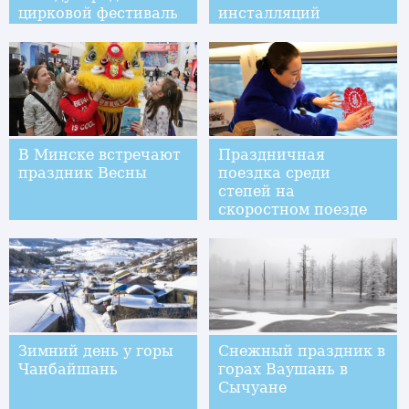
цирковой фестиваль
инсталляций
В Минске встречают
Праздничная
праздник Весны
поездка среди
степей на
скоростном поезде
Зимний день у горы
Снежный праздник в
Чанбайшань
горах Ваушань в
Сычуане