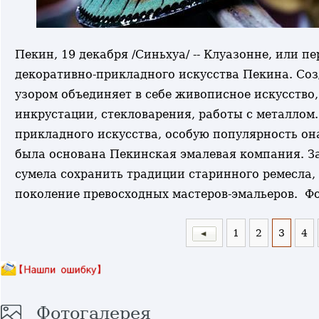
Пекин, 19 декабря /Синьхуа/ -- Клуазонне, или п
декоративно-прикладного искусства Пекина. Со
узором объединяет в себе живописное искусство
инкрустации, стекловарения, работы с металлом
прикладного искусства, особую популярность он
была основана Пекинская эмалевая компания. За
сумела сохранить традиции старинного ремесла, н
поколение превосходных мастеров-эмальеров. Ф
1
2
3
4
Фотогалерея