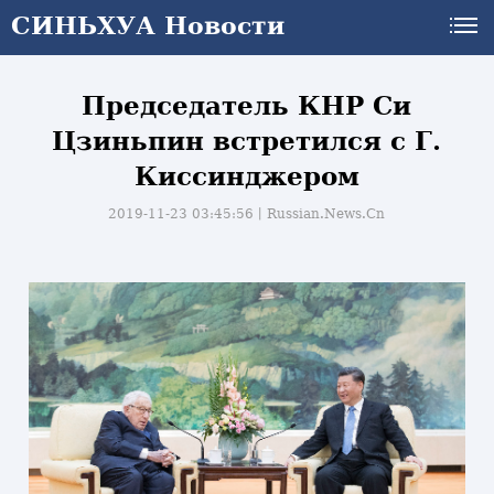
СИНЬХУА Новости
Председатель КНР Си
Цзиньпин встретился с Г.
Киссинджером
2019-11-23 03:45:56丨
Russian.News.Cn
и