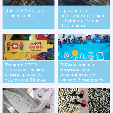
Древний Ханьдань --
Прекрасные
взгляд с неба
пейзажи гор и рек в
г. Гуйлинь Гуанси-
Чжуанского
автономного района
Туалет с LEGO-
В Китае прошли
тематикой назван
тематические
самым красивым
мероприятия по
туалетом в Шанхае
случаю Всемирного
дня ребенка