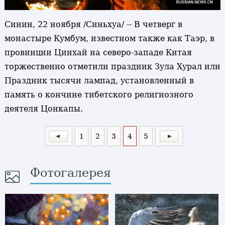
Синин, 22 ноября /Синьхуа/ -- В четверг в
монастыре Кумбум, известном также как Таэр, в
провинции Цинхай на северо-западе Китая
торжественно отметили праздник Зула Хурал или
Праздник тысячи лампад, установленный в
память о кончине тибетского религиозного
деятеля Цонкапы.
1
2
3
4
5
Фотогалерея