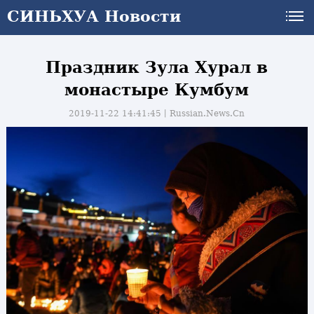
СИНЬХУА Новости
Праздник Зула Хурал в
монастыре Кумбум
2019-11-22 14:41:45丨
Russian.News.Cn
и