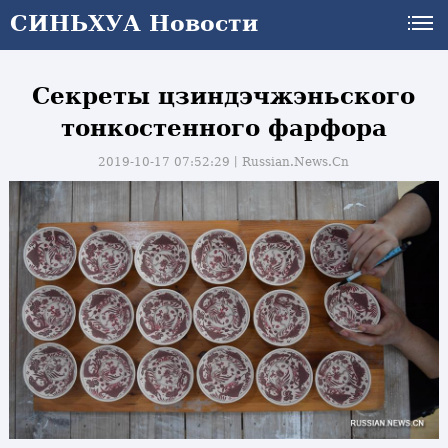
СИНЬХУА Новости
Секреты цзиндэчжэньского
тонкостенного фарфора
2019-10-17 07:52:29丨
Russian.News.Cn
и