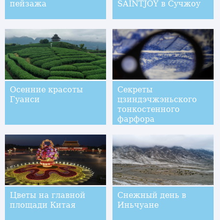
пейзажа
SAINTJOY в Сучжоу
Осенние красоты
Секреты
Гуанси
цзиндэчжэньского
тонкостенного
фарфора
Цветы на главной
Снежный день в
площади Китая
Иньчуане