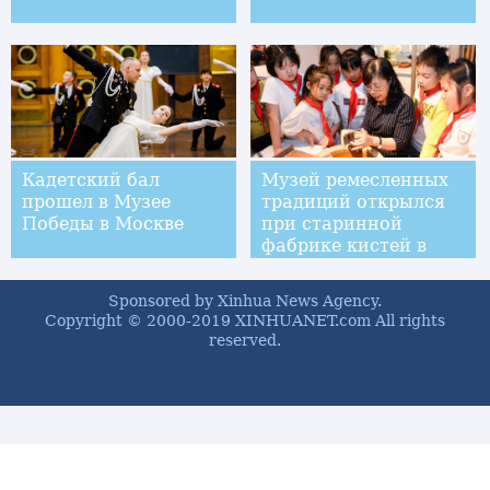
Кадетский бал
Музей ремесленных
прошел в Музее
традиций открылся
Победы в Москве
при старинной
фабрике кистей в
Хучжоу
Sponsored by Xinhua News Agency.
Copyright © 2000-2019 XINHUANET.com All rights
reserved.