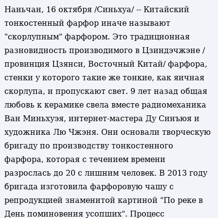
Наньчан, 16 октября /Синьхуа/ -- Китайский
тонкостенный фарфор иначе называют
"скорлупным" фарфором. Это традиционная
разновидность производимого в Цзиндэчжэне /
провинция Цзянси, Восточный Китай/ фарфора,
стенки у которого такие же тонкие, как яичная
скорлупа, и пропускают свет. 9 лет назад общая
любовь к керамике свела вместе радиомеханика
Ван Миньхуэя, интернет-мастера Ду Синъюя и
художника Лю Чжэня. Они основали творческую
бригаду по производству тонкостенного
фарфора, которая с течением времени
разрослась до 20 с лишним человек. В 2013 году
бригада изготовила фарфоровую чашу с
репродукцией знаменитой картиной "По реке в
День поминовения усопших". Процесс