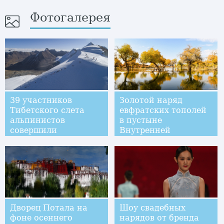
Фотогалерея
39 участников
Золотой наряд
Тибетского слета
евфратских тополей
альпинистов
в пустыне
совершили
Внутренней
восхождение на пик
Монголии
Лодуй
Дворец Потала на
Шоу свадебных
фоне осеннего
нарядов от бренда