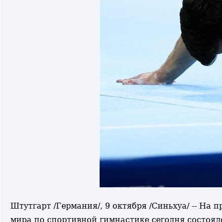
Штутгарт /Германия/, 9 октября /Синьхуа/ -- На
мира по спортивной гимнастике сегодня состоя