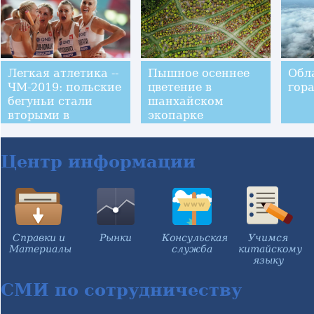
командных
соревнованиях
Легкая атлетика --
Пышное осеннее
Обл
ЧМ-2019: польские
цветение в
гор
бегуньи стали
шанхайском
вторыми в
экопарке
эстафете 4x400 м
Центр информации
Справки и
Рынки
Консульская
Учимся
Материалы
служба
китайскому
языку
СМИ по сотрудничеству