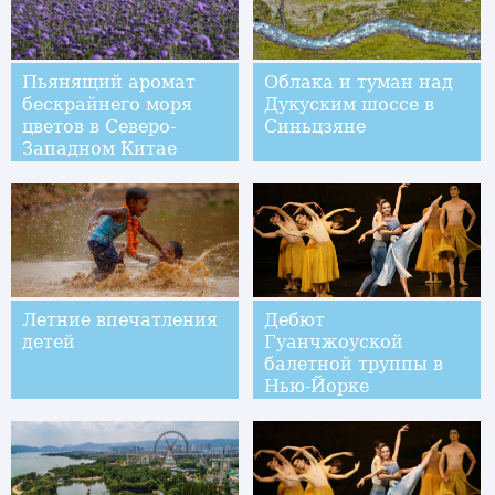
Пьянящий аромат
Облака и туман над
бескрайнего моря
Дукуским шоссе в
цветов в Северо-
Синьцзяне
Западном Китае
Летние впечатления
Дебют
детей
Гуанчжоуской
балетной труппы в
Нью-Йорке