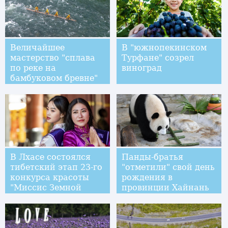
Величайшее
В "южнопекинском
мастерство "сплава
Турфане" созрел
по реке на
виноград
бамбуковом бревне"
в провинции Фуцзянь
В Лхасе состоялся
Панды-братья
тибетский этап 23-го
"отметили" свой день
конкурса красоты
рождения в
"Миссис Земной
провинции Хайнань
шар"