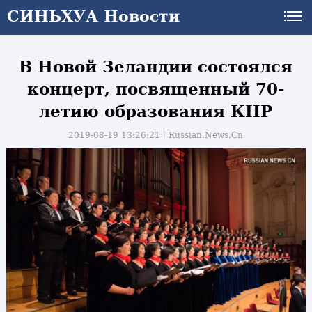
СИНЬХУА Новости
В Новой Зеландии состоялся
концерт, посвященный 70-
летию образования КНР
2019-08-19 13:26:21丨
Russian.News.Cn
и