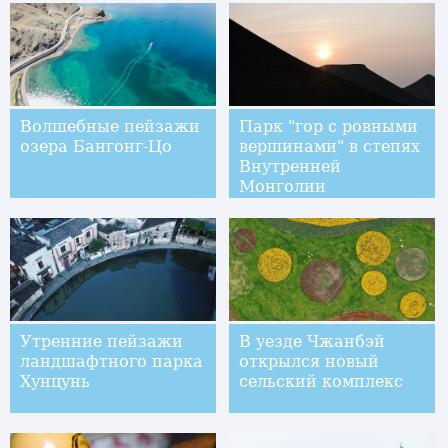
Волшебные пейзажи
Парк "гор с ровными
озера Бангонг-Цо
вершинами" в степях
Внутренней
Монголии
Утренние пейзажи
В уезде Чжанбэй
ландшафтного парка
открылся новый
Хунцунь
сельский комплекс