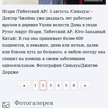
Нгари /Тибетский АР/, 5 августа /Синьхуа/ --
Доктор Чжойма уже двадцать лет работает
врачом в деревне Уцзян волости Дома в уезде
Рутог /округ Нгари, Тибетский АР, Юго-Западный
Китай/. В год она принимает более 600
пациентов, и неважно, днем или ночью, далек
или близок путь до больного, в любую погоду она
спешит на помощь к своим заболевшим
односельчанам. Фотографии Синьхуа/Джигме
Дордже
1
2
3
4
5
6
Фотогалерея