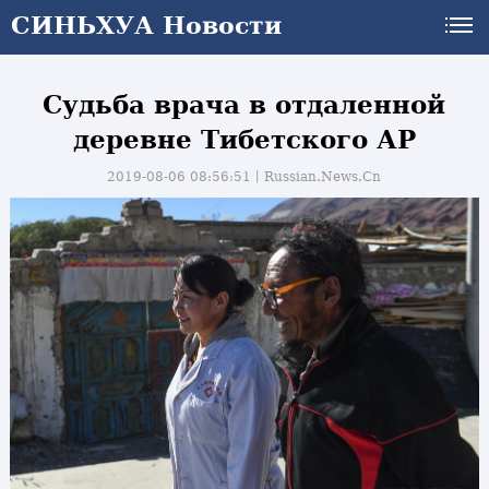
СИНЬХУА Новости
Судьба врача в отдаленной
деревне Тибетского АР
2019-08-06 08:56:51丨
Russian.News.Cn
и