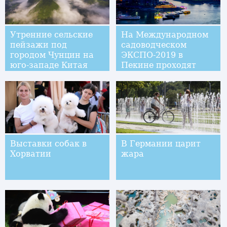
Утренние сельские
На Международном
пейзажи под
садоводческом
городом Чунцин на
ЭКСПО-2019 в
юго-западе Китая
Пекине проходят
мероприятия в
рамках "Дня
Чунцина"
Выставки собак в
В Германии царит
Хорватии
жара