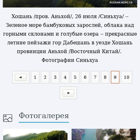
Хошань /пров. Аньхой/, 26 июля /Синьхуа/ --
Зеленое море бамбуковых зарослей, облака над
горными склонами и голубые озера -- прекрасные
летние пейзажи гор Дабешань в уезде Хошань
провинции Аньхой /Восточный Китай/.
Фотографии Синьхуа
1
2
3
4
5
6
7
8
9
10
Фотогалерея