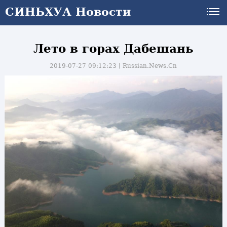
СИНЬХУА Новости
Лето в горах Дабешань
2019-07-27 09:12:23丨
Russian.News.Cn
и