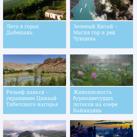
Лето в горах
Зеленый Китай --
Дабешань
Магия гор и рек
Чунцина
Рельеф данься --
Живописность
украшение Цинхай-
бурноцветущих
Тибетского нагорья
лотосов на озере
Байяндянь