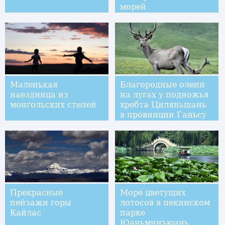
морей
Маленькая
Благородные олени
наездница из
на лугах у подножья
монгольских степей
хребта Циляньшань
в провинции Ганьсу
Прекрасные
Море цветущих
пейзажи горы
лотосов в пекинском
Кайлас
парке
Юаньминъюань