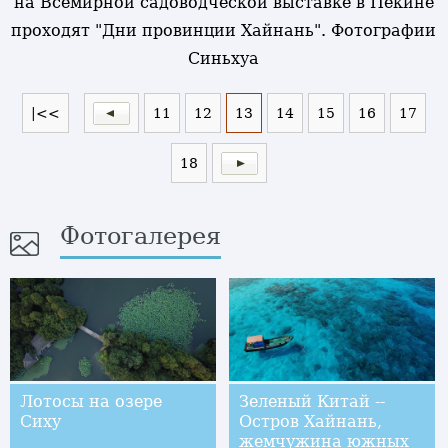
на Всемирной садоводческой выставке в Пекине
проходят "Дни провинции Хайнань". Фотографии
Синьхуа
|<<
11
12
13
14
15
16
17
18
Фотогалерея
Лотосы на озере
Зеленый Китай --
Сиху
Остров Хайнань,
жемчужина южных