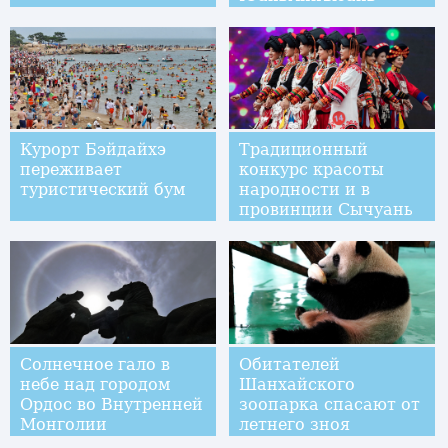
Курорт Бэйдайхэ
Традиционный
переживает
конкурс красоты
туристический бум
народности и в
провинции Сычуань
Солнечное гало в
Обитателей
небе над городом
Шанхайского
Ордос во Внутренней
зоопарка спасают от
Монголии
летнего зноя