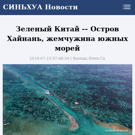
СИНЬХУА Новости
Зеленый Китай -- Остров
Хайнань, жемчужина южных
морей
2019-07-23 07:46:34丨
Russian.News.Cn
и