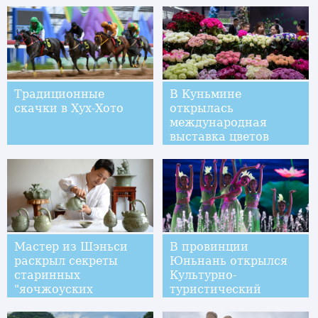
Традиционные
В Куньмине
скачки в Хух-Хото
открылась
международная
выставка цветов
Мастер из Шэньси
В провинции
раскрыл секреты
Юньнань открылся
старинных
Культурно-
"яочжоуских
туристический
чайников наоборот"
фестиваль им. Чжэн
Хэ