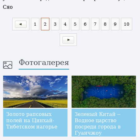
Сяо
1
2
3
4
5
6
7
8
9
10
Фотогалерея
Золото рапсовых
Зеленый Китай --
полей на Цинхай-
Водное царство
Тибетском нагорье
посреди города в
Гуанчжоу