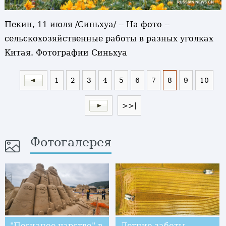
Пекин, 11 июля /Синьхуа/ -- На фото --
сельскохозяйственные работы в разных уголках
Китая. Фотографии Синьхуа
1
2
3
4
5
6
7
8
9
10
>>|
Фотогалерея
"Песчаное царство" в
Летние заботы