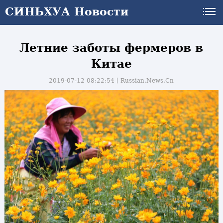
СИНЬХУА Новости
Летние заботы фермеров в
Китае
2019-07-12 08:22:54丨
Russian.News.Cn
и