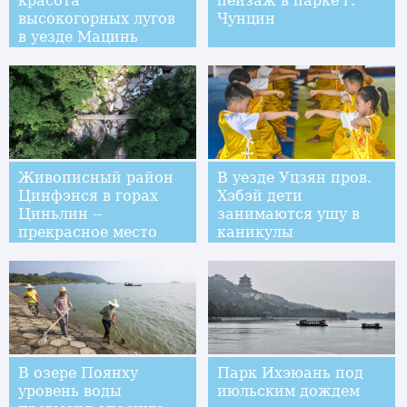
красота
пейзаж в парке г.
высокогорных лугов
Чунцин
в уезде Мацинь
Живописный район
В уезде Уцзян пров.
Цинфэнся в горах
Хэбэй дети
Циньлин --
занимаются ушу в
прекрасное место
каникулы
для спасения от
жары
В озере Поянху
Парк Ихэюань под
уровень воды
июльским дождем