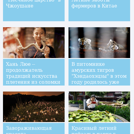
Чжоушане
фермеров в Китае
Хань Люе --
В питомнике
продолжатель
амурских тигров
традиций искусства
"Хэндаохэцзы" в этом
плетения из соломки
году родилось уже
более 30 тигрят
Завораживающая
Красивый летний