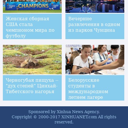
Женская сборная
Вечерние
США стала
развлечения в одном
чемпионом мира по
из парков Чунцина
футболу
Черногубая пищуха --
Белорусские
"дух степей" Цинхай-
студенты в
Тибетского нагорья
международном
летнем лагере
Даляньского
политехнического
Sponsored by Xinhua News Agency.
университета
Copyright © 2000-2017 XINHUANET.com All rights
reserved.