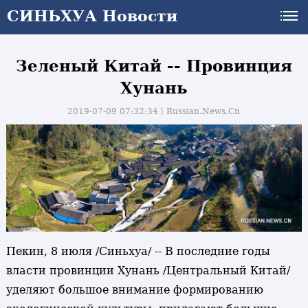
СИНЬХУА Новости
Зеленый Китай -- Провинция
Хунань
2019-07-09 07:32:34丨
Russian.News.Cn
Пекин, 8 июля /Синьхуа/ -- В последние годы
власти провинции Хунань /Центральный Китай/
уделяют большое внимание формированию
и