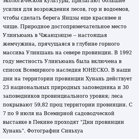
экологической культуры, прилагают большие
усилия для возрождения лесов, гор и водоемов,
чтобы сделать берега Янцзы еще красивее и
чище. Природное достопримечательное место
Улинъюань в Чжанцзяцзе -- настоящая
жемчужина, прячущаяся в глубине горного
массива Улиншань на севере провинции. В 1992
году местность Улинъюань была включена в
список Всемирного наследия ЮНЕСКО. В наши
дни на территории провинции Хунань действует
23 национальных природных заповедника и 30
заповедников провинциального уровня; леса
покрывают 59,82 проц территории провинции. С
7 по 9 июля на Всемирной садоводческой
выставке в Пекине проходят "Дни провинции
Хунань". Фотографии Синьхуа