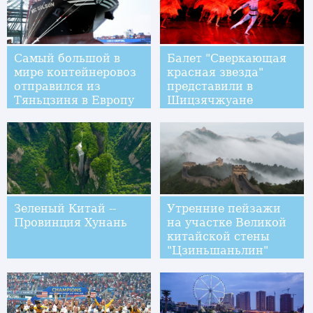
Самый большой в
Балет "Сверкающая
мире контейнеровоз
красная звезда"
отправился из
представили в
Тяньцзиня в Европу
Шицзячжуане
Зеленый Китай --
Утренние пейзажи
Провинция Хунань
на участке Великой
китайской стены
"Цзиньшаньлин"