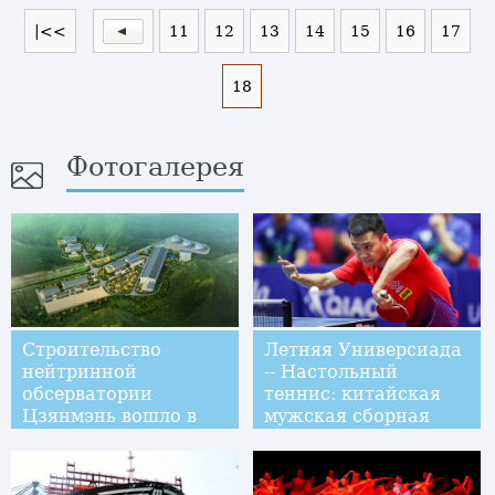
|<<
11
12
13
14
15
16
17
18
Фотогалерея
Строительство
Летняя Универсиада
нейтринной
-- Настольный
обсерватории
теннис: китайская
Цзянмэнь вошло в
мужская сборная
решающую фазу
завоевала золотые
медали в командных
соревнованиях