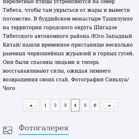
перелетные птицы устремляются на север
Тибета, чтобы там укрыться от жары и вывести
потомство. В буддийском монастыре Ташилунпо
на территории городского округа Шигадзе
Тибетского автономного района /Юго-Западный
Китай/ нашли временное пристанище несколько
раненых черношейных журавлей и горных гусей.
Они были спасены людьми и теперь
восстанавливают силы, ожидая зимнего
возвращения своих стай. Фотографии Синьхуа/
Чого
1
2
3
4
5
6
Фотогалерея