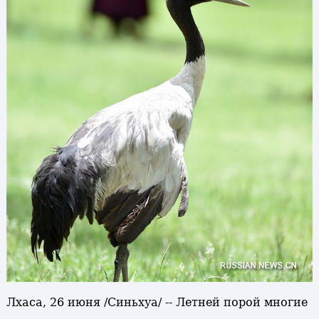
Лхаса, 26 июня /Синьхуа/ -- Летней порой многие