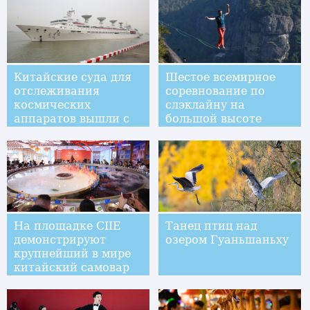
Китайские суда для
Шестое всемирное
отслеживания
соревнование по
космических
слэклайну на
аппаратов вышли с
большой высоте
миссией в
прошло в уезде
Индийский океан
Сяньцзюй провинции
Чжэцзян
На площадке CIIE
Танец птиц над
демонстрируют
озером Гуаньшаньху
крупнейший в мире
китайский самовар
"хого"