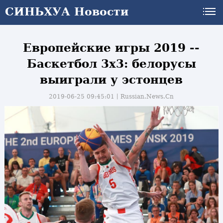
СИНЬХУА Новости
Европейские игры 2019 --
Баскетбол 3х3: белорусы
выиграли у эстонцев
2019-06-25 09:45:01丨
Russian.News.Cn
и