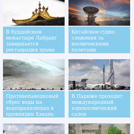
В буддийском
Китайское судно
монастыре Лабранг
слежения за
завершается
космическими
реставрация храма
полетами
Будды
"Юаньван-3"
достигло южной
части Тихого океана
Противопаводковый
В Париже проходит
сброс воды на
международный
водохранилищах в
аэрокосмический
провинции Хэнань
салон