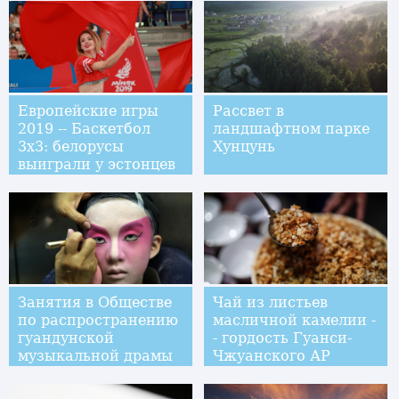
Европейские игры
Рассвет в
2019 -- Баскетбол
ландшафтном парке
3х3: белорусы
Хунцунь
выиграли у эстонцев
Занятия в Обществе
Чай из листьев
по распространению
масличной камелии -
гуандунской
- гордость Гуанси-
музыкальной драмы
Чжуанского АР
"Шэнхуэй"