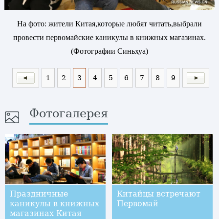
На фото: жители Китая,которые любят читать,выбрали
провести первомайские каникулы в книжных магазинах.
(Фотографии Синьхуа)
1
2
3
4
5
6
7
8
9
Фотогалерея
Праздничные
Китайцы встречают
каникулы в книжных
Первомай
магазинах Китая