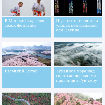
В Минске открылся
Игра света и тени на
сезон фонтанов
улицах центральной
оси Пекина
Весенний Китай
Туманное море над
горными деревнями в
провинции Гуйчжоу