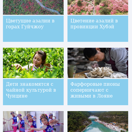
Цветущие азалии в
Цветение азалий в
горах Гуйчжоу
провинции Хубэй
Дети знакомятся с
Фарфоровые пионы
чайной культурой в
соперничают с
Чунцине
живыми в Лояне