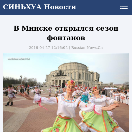
СИНЬХУА Новости
В Минске открылся сезон
фонтанов
2019-04-27 12:16:02丨
Russian.News.Cn
и