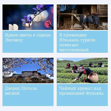
Яркие цветы в городе
В провинции
Лючжоу
Юньнань туризм
помогает
многовековой
деревне бороться с
бедностью
Дворец Потала
Чайный аромат над
весной
провинцией Фуцзянь