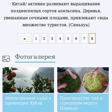
Китай/ активно развивают выращивание
позднеспелых сортов апельсина. Деревья,
увешанные сочными плодами, привлекают сюда
множество туристов. (Синьхуа)
1
2
3
4
5
6
7
8
Фотогалерея
Апельсиновые сады в
Производство чая в
провинции Хубэй
городском округе
Цзяньдэ