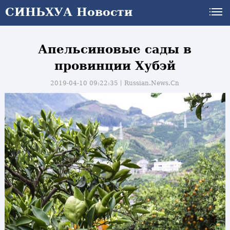
СИНЬХУА Новости
Апельсиновые сады в
провинции Хубэй
2019-04-10 09:22:35丨
Russian.News.Cn
и