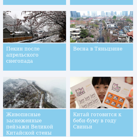
Пекин после
Весна в Тяньцзине
апрельского
снегопада
Живописные
Китай готовится к
заснеженные
беби-буму в году
пейзажи Великой
Свиньи
Китайской стены